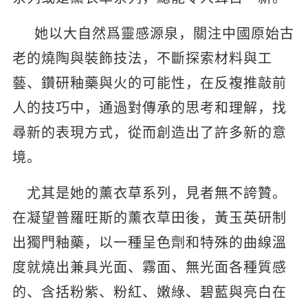
她以大自然爲靈感源泉，關注中國原始古
老的燒陶與裝飾技法，不斷探索材料與工
藝、鑽研釉藥與火的可能性，在反複推敲前
人的技巧中，通過對傳承的思考和理解，找
尋新的表現方式，從而創造出了許多新的意
境。
尤其是她的薰衣草系列，見者無不誇贊。
在凝望普羅旺斯的薰衣草田後，黃玉英研制
出獨門釉藥，以一種呈色劑和特殊的曲線溫
度就燒出兼具光面、霧面、無光面各種質感
的、含括粉紫、粉紅、嫩綠、碧藍與亮白在