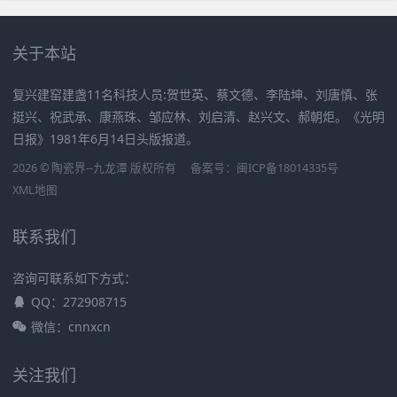
关于本站
复兴建窑建盏11名科技人员:贺世英、蔡文德、李陆坤、刘唐慎、张
挺兴、祝武承、康燕珠、邹应林、刘启清、赵兴文、郝朝炬。《光明
日报》1981年6月14日头版报道。
2026 © 陶瓷界--九龙潭 版权所有
备案号：
闽ICP备18014335号
XML地图
联系我们
咨询可联系如下方式：
QQ：272908715
微信：cnnxcn
关注我们