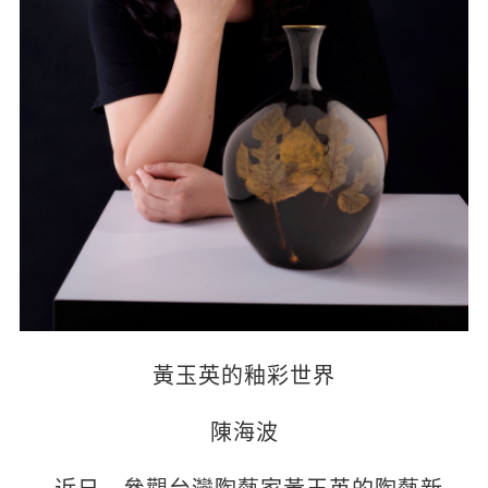
黃玉英的釉彩世界
陳海波