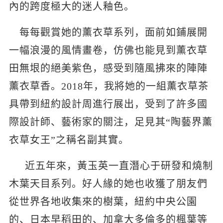
內的跨度極大的迷人釉色。
每每觀賞她的薰衣草系列，面前如鋪展開
一幅浪漫的風情畫卷，仿佛也能見到薰衣草
田無垠的絕美紫色，感受到隨風拂來的陣陣
薰衣草香。2018年，我將她的一組薰衣草茶
具帶到紐約設計周進行展出，受到了許多國
際設計師、藝術家的關注，足見其“陶藝界薰
衣草女王”之稱名副其實。
近五年來，黃玉英一直潛心于研發和燒制
木葉天目系列。好人緣的她也收獲了朋友們
從世界各地收集來的樹葉，紐約中央公園
的、日本早稻田的、加拿大多倫多的楓葉等