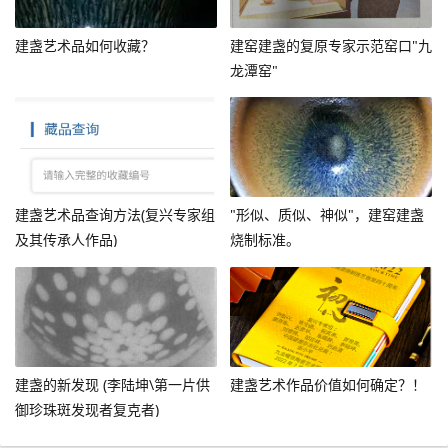
建盏艺术品如何收藏？
建窑建盏的复原专家示范窑口"九
龙潭窑"
建盏艺术品查询方法(复兴专家组
"形似、质似、神似"，建窑建盏
及其传承人作品)
烧制标准。
建盏的新发现 (李陆坤\第一片供
建盏艺术作品价值如何确定？！
御珍珠斑发现者复克者)