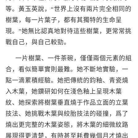
等。黃玉英說，“世界上沒有兩片完全相同的
樹葉，每一片葉子，都有其獨特的生命呈
現。”她無比認真地對待這些樹葉，更常常挑
戰自己，與自己較勁。
一片樹葉、一件茶碗，僅僅兩個元素的組
合，看似簡單實則最難。她不斷地實驗，一
點一滴累積經驗。她把傳統的鈞釉、青瓷燒
入木葉，她鑽研如何在淺色釉上呈現木葉
紋、她探索將樹葉垂直燒于作品立面的立葉
技法、她挑戰木葉與絞胎技法的碰撞，爲了
燒出更完整的木葉姿態，將木葉的細微紋路
展現得更清楚，有時甚至耗費幾個月才燒出