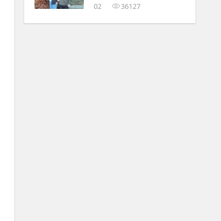
02
36127