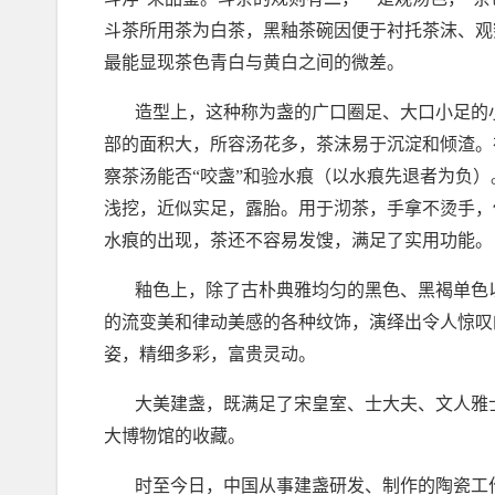
斗茶所用茶为白茶，黑釉茶碗因便于衬托茶沫、观
最能显现茶色青白与黄白之间的微差。
造型上，这种称为盏的广口圈足、大口小足的
部的面积大，所容汤花多，茶沫易于沉淀和倾渣。
察茶汤能否
“
咬盏
”
和验水痕（以水痕先退者为负）
浅挖，近似实足，露胎。用于沏茶，手拿不烫手，
水痕的出现，茶还不容易发馊，满足了实用功能。
釉色上，除了古朴典雅均匀的黑色、黑褐单色
的流变美和律动美感的各种纹饰，演绎出令人惊叹
姿，精细多彩，富贵灵动。
大美建盏，既满足了宋皇室、士大夫、文人雅
大博物馆的收藏。
时至今日，中国从事建盏研发、制作的陶瓷工