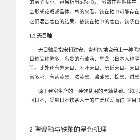
的溶解度小，容易析出
α-
Fe
O
，分散在釉熔体中
2
3
会形成花斑或晶体。总的来看，铁在釉中可能存在
它们混合着色的结果。依铁在釉中的着色，铁系色
1.2
天目釉
天目釉是指宋朝建安、吉州等地瓷器上一种黑
目釉品种繁多，名贵的有油滴、星盏（日本人称曜
等。此外还有素天目、木叶天目、剪纸天目。天目
富多彩，有茶黄黑，浓黄黑，酱油黑、棕黑、绀黑
源于建窑生产的一种饮茶用的黑釉茶碗。宋时
回日本，受到日本饮茶人士的广泛珍爱而得
“
天目
”
2
陶瓷釉与铁釉的呈色机理