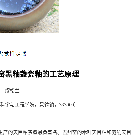
窑黑釉盏瓷釉的工艺原理
缪松兰
料科学与工程学院，景德镇，
333000
）
生产的天目釉茶盏最负盛名。吉州窑的木叶天目釉和剪纸天目