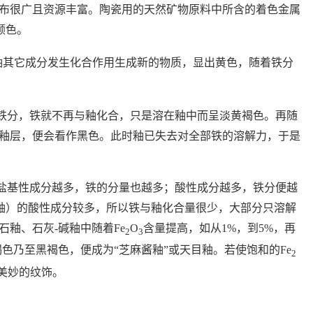
布很广且资源丰富。陶瓷用的天然矿物原料中所含的着色金属
颜色。
釉其它成分发生化合作用生成新的物质，显出黄色，随着铁分
铁分，铁就不再与釉化合，只是溶在釉中而呈淡黄褐色。再随
釉层，便会看作黑色。此时釉已失去对全部铁的溶解力，于是
盐基性成分越多，铁的分量也越多；酸性成分越多，铁分便越
釉）的酸性成分较多，所以铁与釉化合量很少，大部分只溶解
石釉、石灰
-
碱釉中随着
Fe
O
含量提高，如从
1%
，到
5%
，再
2
3
褐色乃至黑褐色，便成为
“
芝麻酱釉
”
或天目釉。若使饱和的
Fe
2
美妙的纹饰。