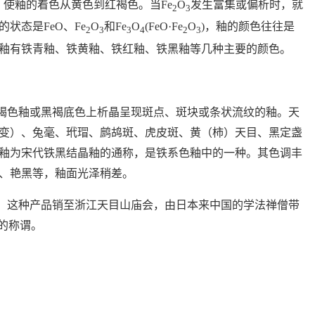
，使釉的着色从黄色到红褐色。当
Fe
O
发生富集或偏析时，就
2
3
的状态是
FeO
、
Fe
O
和
Fe
O
(
FeO·Fe
O
)
，釉的颜色往往是
2
3
3
4
2
3
釉有铁青釉、铁黄釉、铁红釉、铁黑釉等几种主要的颜色。
褐色釉或黑褐底色上析晶呈现斑点、斑块或条状流纹的釉。天
变）、兔毫、玳瑁、鹧鸪斑、虎皮斑、黄（柿）天目、黑定盏
釉为宋代铁黑结晶釉的通称，是铁系色釉中的一种。其色调丰
、艳黑等，釉面光泽稍差。
，这种产品销至浙江天目山庙会，由日本来中国的学法禅僧带
的称谓。