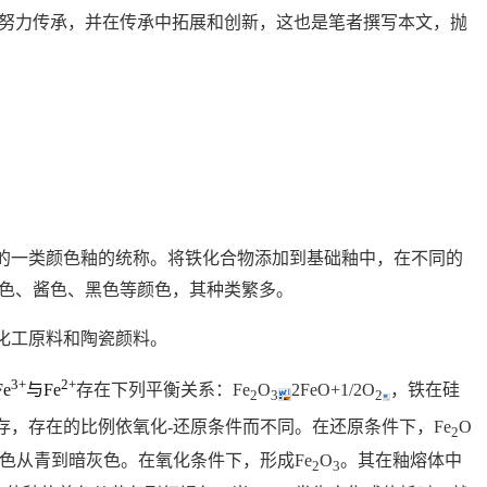
努力传承，并在传承中拓展和创新，这也是笔者撰写本文，抛
的一类颜色釉的统称。将铁化合物添加到基础釉中，在不同的
色、酱色、黑色等颜色，其种类繁多。
化工原料和陶瓷颜料。
3+
2+
Fe
与
Fe
存在下列平衡关系：
Fe
O
2FeO+1/2O
，铁在硅
2
3
2
存，存在的比例依氧化
-
还原条件而不同。在还原条件下，
Fe
O
2
色从青到暗灰色。在氧化条件下，形成
Fe
O
。其在釉熔体中
2
3