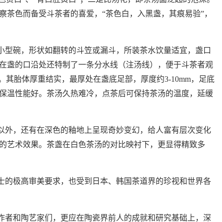
察茶色而备受斗茶者的喜爱，
“
茶色白，入黑盏，其痕易验
”
，
小型碗，形状如翻转的斗笠或漏斗，所装茶水饮量适宜，盏口
在盏的口沿处还特制了一条分水线（注汤线），便于斗茶者观
。其胎体厚重结实，最厚处在盏底足部，厚度约
3-10mm
，足底
保温性能好。茶汤久热难冷，点茶后可保持茶汤的温度，延缓
以外，还有在深色的釉地上呈现奇妙变幻，给人富有层次变化
的艺术效果。茶盏在白色茶汤的对比映衬下，更显得精致多
士的极高审美要求，也受到日本、韩国茶道界的珍视和世界各
作者和陶艺家们，更应在陶瓷界前人的成就和研究基础上，深