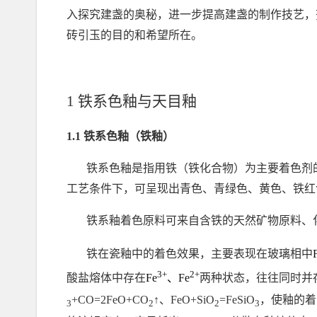
入探究建盏的奥秘，进一步提高建盏的制作技艺，
砖引玉的目的和希望所在。
1
铁系色釉与天目釉
1.1
铁系色釉（
铁釉）
铁系色釉是指用铁（铁化合物）为主要着色剂
工艺条件下，可呈现出青色、青绿色、黄色、铁红
铁系釉着色原料可来自含铁的天然矿物原料、
铁在瓷釉中的着色效果，主要表现在玻璃相中
3+
2+
酸盐熔体中存在
Fe
、
Fe
两种状态，往往同时并
+CO=2FeO+CO
↑
、
FeO
+SiO
=FeSiO
，使釉的着
3
2
2
3