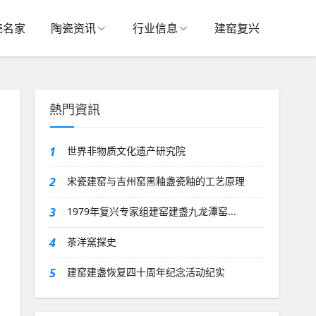
瓷名家
陶瓷资讯
行业信息
建窑复兴
熱門資訊
1
世界非物质文化遗产研究院
2
宋瓷建窑与吉州窑黑釉盏瓷釉的工艺原理
3
1979年复兴专家组建窑建盏九龙潭窑...
4
茶洋窯探史
5
建窑建盏恢复四十周年纪念活动纪实