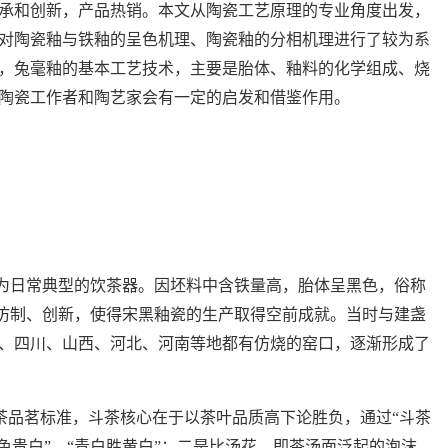
承和创新，产品热销。本文从陶瓷工艺原理的专业角度出发，
对陶瓷釉与铁釉的呈色机理、陶瓷釉的分相机理进行了较为系
，兔毫釉的基本工艺技术，主要是胎体、釉料的化学组成、烧
陶瓷工作者和陶艺家会有一定的启发和借鉴作用。
为日常典型的饮茶器。因坯料中含铁量高，胎体呈黑色，俗称
仿制、创新，使得宋黑釉瓷的生产取得空前成就。当时与建盏
、四川、山西、河北、河南等地都有仿烧的窑口，逐渐形成了
茶品茗标准，斗茶核心在于以茶叶品质高下论胜负，通过
“
斗茶
色贵白
”
、
“
青白胜黄白
”
；二是比汤花，即茶汤面泛起的泡沫。