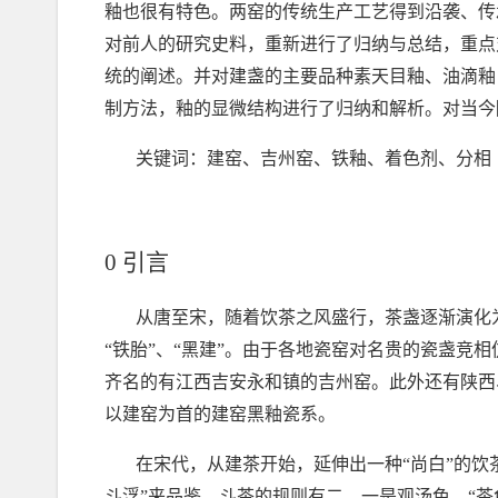
釉也很有特色。两窑的传统生产工艺得到沿袭、传
对前人的研究史料，重新进行了归纳与总结，重点
统的阐述。并对建盏的主要品种素天目釉、油滴釉
制方法，釉的显微结构进行了归纳和解析。对当今
关键词：建窑、吉州窑、铁釉、着色剂、分相
0
引言
从唐至宋，随着饮茶之风盛行，茶盏逐渐演化
“
铁胎
”
、
“
黑建
”
。由于各地瓷窑对名贵的瓷盏竞相
齐名的有江西吉安永和镇的吉州窑。此外还有陕西
以建窑为首的建窑黑釉瓷系。
在宋代，从建茶开始，延伸出一种
“
尚白
”
的饮
斗浮
”
来品鉴。斗茶的规则有二，一是观汤色，
“
茶