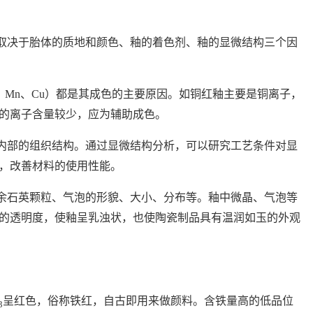
取决于胎体的质地和颜色、釉的着色剂、釉的显微结构三个因
、
Mn
、
Cu
）都是其成色的主要原因。如铜红釉主要是铜离子，
的离子含量较少，应为辅助成色。
内部的组织结构。通过显微结构分析，可以研究工艺条件对显
，改善材料的使用性能。
余石英颗粒、气泡的形貌、大小、分布等。釉中微晶、气泡等
的透明度，使釉呈乳浊状，也使陶瓷制品具有温润如玉的外观
呈红色，俗称铁红，自古即用来做颜料。含铁量高的低品位
3