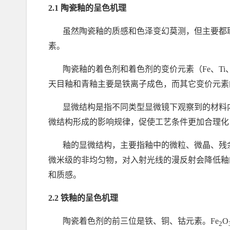
2.1
陶瓷釉的呈色机理
虽然陶瓷釉的质感和色泽变幻莫测，但主要都
素。
陶瓷釉的着色剂和着色剂的变价元素（
Fe
、
Ti
天目釉和青釉主要是铁离子成色，而其它变价元素
显微结构是指不同类型显微镜下观察到的材料
微结构形成的影响规律，促使工艺条件更加合理化
釉的显微结构，主要指釉中的微粒、微晶、残
微米级的非均匀物，对入射光线的漫反射会降低釉
和质感。
2.2
铁釉的呈色机理
陶瓷着色剂的前三位是铁、铜、钴元素。
Fe
O
2