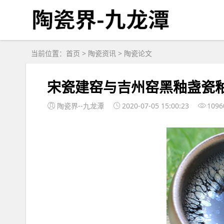
当前位置：
首页
>
陶瓷资讯
>
陶瓷论文
宋瓷建窑与吉州窑黑釉盏瓷
陶瓷界--九龙潭
2020-07-05 15:00:23
1096