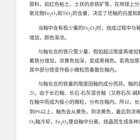
原料，如红色粘土、土状的赤铁矿等，在地球上分
氧化物
Fe
O
和
TiO
的含量，决定了坯釉的白度和
2
3
2
当釉中含有极少量的
Fe
O
时，烧成过程中与
2
3
增加，颜色渐浓。
与釉化合的铁只需少量，假如超过限度再增加
着铁分增加，浓黄色加深，变成黑褐色。若再加厚
其中部分铁变作极小微粒而垂散在釉内。
与釉化合的铁量的限度因釉的成分而异。釉的
少。由于长石釉、长石
-
石灰混合釉（又称石灰
-
碱
在釉中而成为极小的微粒，分布在釉内。所以，长
到
8%
以上，釉色会从黄色，到浓黄色，最后到浓
O
釉冷却，
Fe
O
便自釉中分离、结晶而生成各种
3
2
3