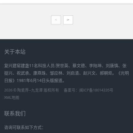
<
>
关于本站
复兴建窑建盏11名科技人员:贺世英、蔡文德、李陆坤、刘唐慎、张
挺兴、祝武承、康燕珠、邹应林、刘启清、赵兴文、郝朝炬。《光明
日报》1981年6月14日头版报道。
2026 © 陶瓷界--九龙潭 版权所有
备案号：
闽ICP备18014335号
XML地图
联系我们
咨询可联系如下方式：